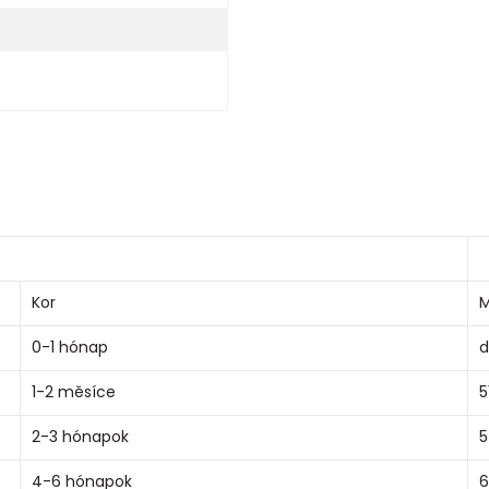
Kor
M
0-1 hónap
d
1-2 měsíce
5
2-3 hónapok
5
4-6 hónapok
6