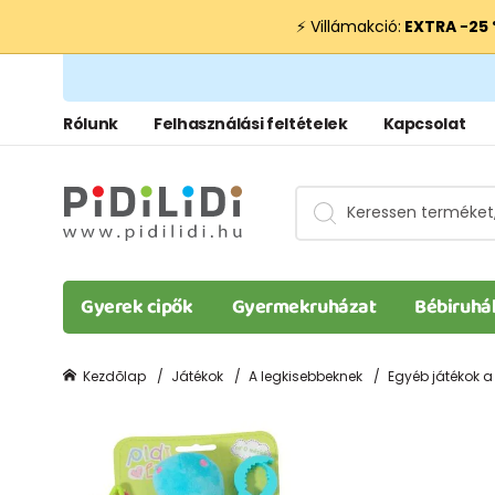
⚡ Villámakció:
EXTRA −25
Rólunk
Felhasználási feltételek
Kapcsolat
Gyerek cipők
Gyermekruházat
Bébiruhá
Kezdõlap
Játékok
A legkisebbeknek
Egyéb játékok a