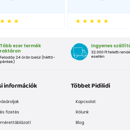
Több ezer termék
Ingyenes szállít
raktáron
32.000 Ft feletti rend
esetén
Feladás 24 órán belül (hétfő-
péntek)
si információk
Többet Pidilidi
ásároljak
Kapcsolat
 és fizetés
Rólunk
mérettáblázatí
Blog