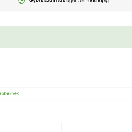
Gyors szállítás
egészen másnapig
sebbeknek