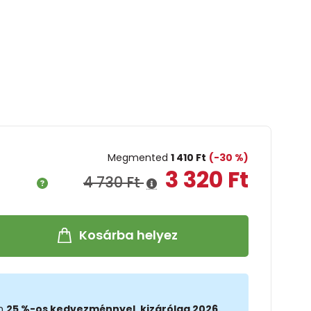
Megmented
1 410 Ft
(-30 %)
3 320 Ft
4 730 Ft
Kosárba helyez
on
25 %-os kedvezménnyel, kizárólag 2026.