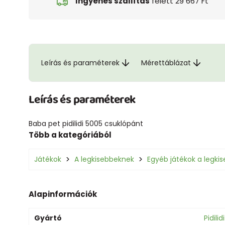
Ingyenes szállítás
felett 29 667 Ft
Leírás és paraméterek
Mérettáblázat
Leírás és paraméterek
Baba pet pidilidi 5005 csuklópánt
Több a kategóriából
Játékok
A legkisebbeknek
Egyéb játékok a legki
Alapinformációk
Gyártó
Pidilidi