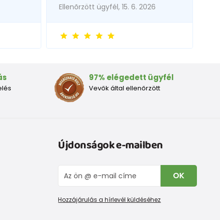
Ellenõrzött ügyfél, 15. 6. 2026
ás
97% elégedett ügyfél
elés
Vevők által ellenőrzött
Újdonságok e-mailben
OK
Hozzájárulás a hírlevél küldéséhez