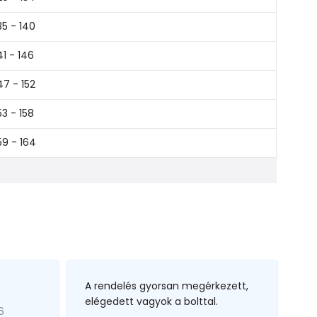
35 - 140
41 - 146
47 - 152
53 - 158
59 - 164
A rendelés gyorsan megérkezett,
elégedett vagyok a bolttal.
6