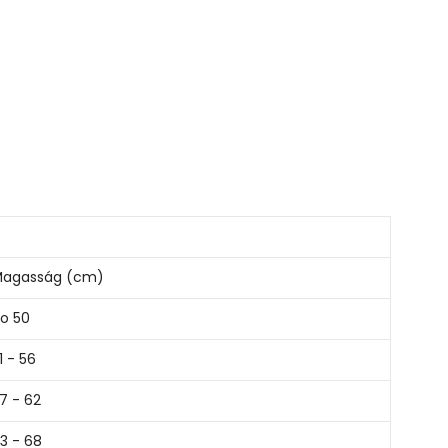
agasság (cm)
o 50
1 - 56
7 - 62
3 - 68