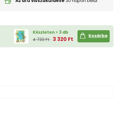
Az áru visszaküldése
30 napon belül
Készleten > 3 db
Kosárba
3 320 Ft
4 730 Ft