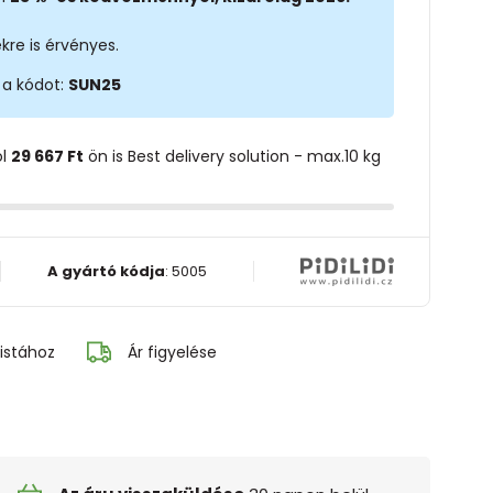
kre is érvényes.
 a kódot:
SUN25
ol
29 667 Ft
ön is Best delivery solution - max.10 kg
A gyártó kódja
:
5005
istához
Ár figyelése