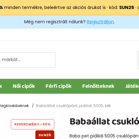
 %
minden termékre, beleértve az akciós árukat is · kód:
SUN25
· 
Még nem regisztrált nálunk?
Regisztráljon
.
k
Női cipők
Férfi cipők
Felnőtteknek
Játék
 legkisebbeknek
Babaállat csuklópánt, pidilidi, 5005, kék
Babaállat csuklóp
KEDVEZMÉNY
-30%
SUN25
Baba pet pidilidi 5005 csuklópán