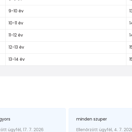
9-10 év
1
10-11 év
1
11-12 év
1
12-13 év
1
13-14 év
1
gyors
minden szuper
zött ügyfél, 17. 7. 2026
Ellenõrzött ügyfél, 4. 7. 202