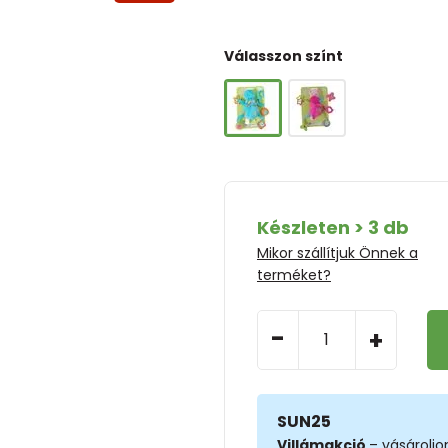
Válasszon színt
Készleten > 3 db
Mikor szállítjuk Önnek a
terméket?
-
+
SUN25
Villámakció
– vásárolj