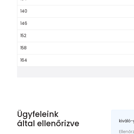
140
146
152
158
164
Ügyfeleink
kiváló-
által ellenőrizve
Ellenõr