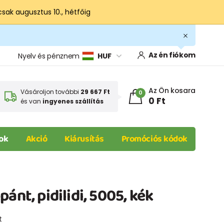
csak augusztus 10., hétfőig
Az én fiókom
Nyelv és pénznem
HUF
Az Ön kosara
Vásároljon további
29 667 Ft
0
0 Ft
és van
ingyenes szállítás
ok
Akció
Kiárusítás
Promóciós kódok
ánt, pidilidi, 5005, kék
t