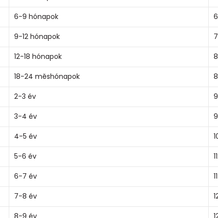
6-9 hónapok
6
9-12 hónapok
7
12-18 hónapok
8
18-24 měshónapok
8
2-3 év
9
3-4 év
9
4-5 év
1
5-6 év
1
6-7 év
1
7-8 év
1
8-9 év
1