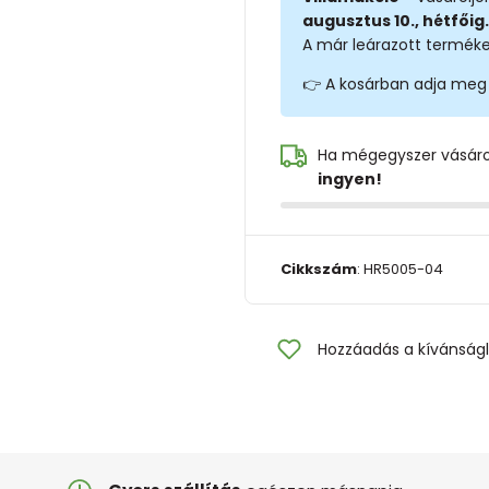
augusztus 10., hétfőig.
A már leárazott terméke
👉 A kosárban adja meg
Ha mégegyszer vásár
ingyen!
Cikkszám
:
HR5005-04
Hozzáadás a kívánságl