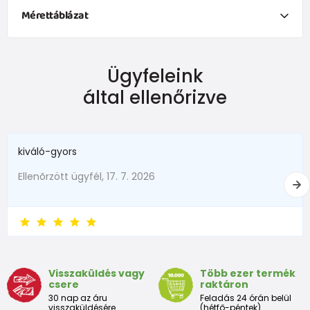
Mérettáblázat
Ruházat
Ügyfeleink
Méret
Kor
Magasság (cm)
által ellenőrizve
50
0-1 hónap
do 50
56
1-2 měsíce
51 - 56
kiváló-gyors
62
2-3 hónapok
57 - 62
Ellenõrzött ügyfél, 17. 7. 2026
68
4-6 hónapok
63 - 68
74
6-9 hónapok
69 - 74
80
9-12 hónapok
75 - 80
Visszaküldés vagy
Több ezer termék
86
12-18 hónapok
81 - 86
csere
raktáron
30 nap az áru
Feladás 24 órán belül
18-24
visszaküldésére
(hétfő-péntek)