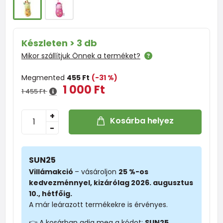
Készleten > 3 db
Mikor szállítjuk Önnek a terméket?
Megmented
455 Ft
(-31 %)
1 000 Ft
1 455 Ft
+
Kosárba helyez
-
SUN25
Villámakció
– vásároljon
25 %-os
kedvezménnyel, kizárólag 2026. augusztus
10., hétfőig.
A már leárazott termékekre is érvényes.
👉 A kosárban adja meg a kódot:
SUN25