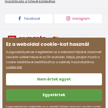
Áruk begyűjtése
Hozzájárulás a hírlevél küldéséhez
158
12-13 év
153 - 158
164
13-14 év
159 - 164
facebook
instagram
Ez a weboldal cookie-kat használ
A jogszabályoknak megfelelően ez a weboldal fájlokat, közismert
nevükön sütiket helyez el az Ön eszközén. Kérjük, járuljon hozzá a
cookie-beállítások beállításához a webhely használatához.
cookie-kat
Nem értek egyet
Egyetértek
Felhasználási feltételek
Személyes adatok védelme
A jogszabályoknak megfelelően ez a weboldal fájlokat, közismert nevükön sütiket