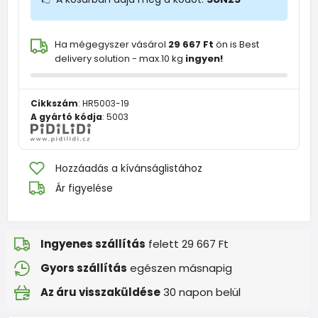
Ha mégegyszer vásárol
29 667 Ft
ön is Best
delivery solution - max.10 kg
ingyen!
Cikkszám
:
HR5003-19
A gyártó kódja
:
5003
Hozzáadás a kívánságlistához
Ár figyelése
Ingyenes szállítás
felett 29 667 Ft
Gyors szállítás
egészen másnapig
Az áru visszaküldése
30 napon belül