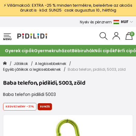
⚡ Villámakció: EXTRA −25 % minden termékre, beleértve az akciós
árukat is · kód: SUN25 · csak augusztus 10., hétfőig
HUF
Nyelv és pénznem
0
MENÜ
Gyerek cipők
Gyermekruházat
Bébiruhák
Női cipők
Férfi cip
Játékok
A legkisebbeknek
Egyéb játékok a legkisebbeknek
Baba telefon, pidilidi, 5003, zöld
Baba telefon, pidilidi, 5003, zöld
Baba telefon pidilidi 5003
KEDVEZMÉNY
-31%
SUN25