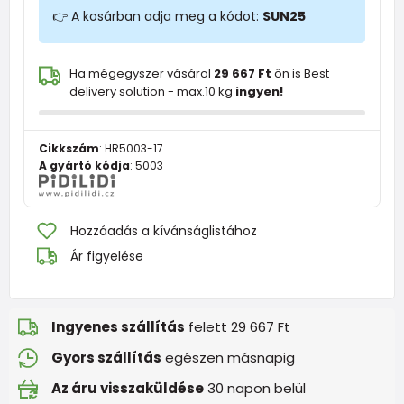
👉 A kosárban adja meg a kódot:
SUN25
Ha mégegyszer vásárol
29 667 Ft
ön is Best
delivery solution - max.10 kg
ingyen!
Cikkszám
:
HR5003-17
A gyártó kódja
:
5003
Hozzáadás a kívánságlistához
Ár figyelése
Ingyenes szállítás
felett 29 667 Ft
Gyors szállítás
egészen másnapig
Az áru visszaküldése
30 napon belül