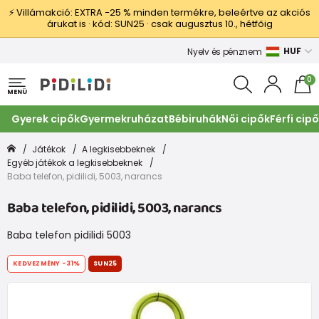
⚡ Villámakció: EXTRA −25 % minden termékre, beleértve az akciós
árukat is · kód: SUN25 · csak augusztus 10., hétfőig
HUF
Nyelv és pénznem
0
MENÜ
Gyerek cipők
Gyermekruházat
Bébiruhák
Női cipők
Férfi cip
Játékok
A legkisebbeknek
Egyéb játékok a legkisebbeknek
Baba telefon, pidilidi, 5003, narancs
Baba telefon, pidilidi, 5003, narancs
Baba telefon pidilidi 5003
KEDVEZMÉNY
-31%
SUN25