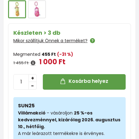
Készleten > 3 db
Mikor szállítjuk Önnek a terméket?
Megmented
455 Ft
(-31 %)
1 000 Ft
1 455 Ft
+
Kosárba helyez
-
SUN25
Villámakció
– vásároljon
25 %-os
kedvezménnyel, kizárólag 2026. augusztus
10., hétfőig.
A már leárazott termékekre is érvényes.