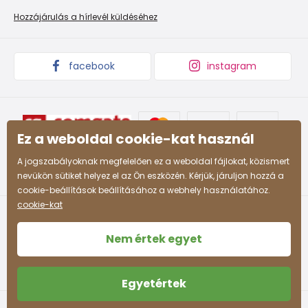
Promóciós feltételek és kedvezményes kódok
Áruk begyűjtése
Hozzájárulás a hírlevél küldéséhez
158
12-13 év
153 - 158
164
13-14 év
159 - 164
facebook
instagram
Ez a weboldal cookie-kat használ
A jogszabályoknak megfelelően ez a weboldal fájlokat, közismert
nevükön sütiket helyez el az Ön eszközén. Kérjük, járuljon hozzá a
cookie-beállítások beállításához a webhely használatához.
cookie-kat
Nem értek egyet
Egyetértek