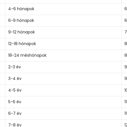
4-6 hónapok
6
6-9 hónapok
6
9-12 hónapok
7
12-18 hónapok
8
18-24 měshónapok
8
2-3 év
9
3-4 év
9
4-5 év
1
5-6 év
1
6-7 év
1
7-8 év
1