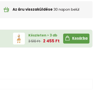
Az áru visszaküldése
30 napon belül
Készleten > 3 db
Kosárba
2 455 Ft
3 510 Ft