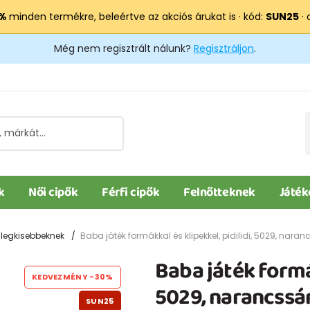
 %
minden termékre, beleértve az akciós árukat is · kód:
SUN25
· 
Még nem regisztrált nálunk?
Regisztráljon
.
k
Női cipők
Férfi cipők
Felnőtteknek
Játék
 legkisebbeknek
Baba játék formákkal és klipekkel, pidilidi, 5029, nara
Baba játék formák
KEDVEZMÉNY
-30%
5029, narancssá
SUN25