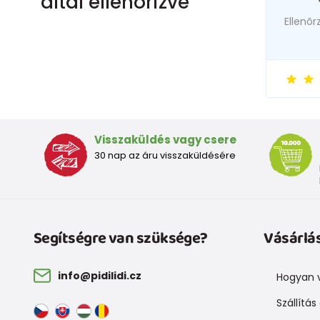
által ellenőrizve
Ellenõr
Visszaküldés vagy csere
30 nap az áru visszaküldésére
Segítségre van szüksége?
Vásárlá
info@pidilidi.cz
Hogyan v
Szállítás