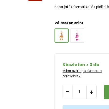
Baba játék formákkal és pidilidi 
Válasszon színt
Készleten > 3 db
Mikor szállítjuk Önnek a
terméket?
-
+