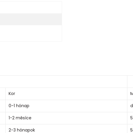
Kor
M
0-1 hónap
d
1-2 měsíce
5
2-3 hónapok
5