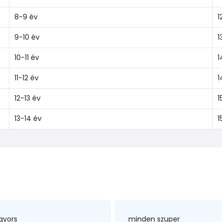
8-9 év
1
9-10 év
1
10-11 év
1
11-12 év
1
12-13 év
1
13-14 év
1
gyors
minden szuper