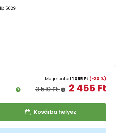
klip 5029
Megmented
1 055 Ft
(-30 %)
2 455 Ft
3 510 Ft
Kosárba helyez