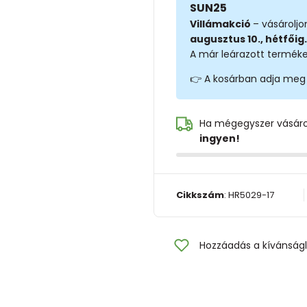
SUN25
Villámakció
– vásárolj
augusztus 10., hétfőig.
A már leárazott terméke
👉 A kosárban adja meg
Ha mégegyszer vásár
ingyen!
Cikkszám
:
HR5029-17
Hozzáadás a kívánságl