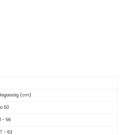
agasság (cm)
o 50
1 - 56
7 - 62