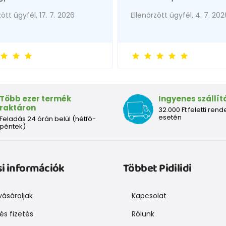
zött ügyfél, 17. 7. 2026
Ellenõrzött ügyfél, 4. 7. 202
Több ezer termék
Ingyenes szállít
raktáron
32.000 Ft feletti rend
esetén
Feladás 24 órán belül (hétfő-
péntek)
si információk
Többet Pidilidi
ásároljak
Kapcsolat
 és fizetés
Rólunk