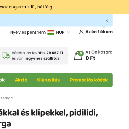
csak augusztus 10., hétfőig
Az én fiókom
Nyelv és pénznem
HUF
Az Ön kosara
Vásároljon további
29 667 Ft
0
0 Ft
és van
ingyenes szállítás
ok
Akció
Kiárusítás
Promóciós kódok
ncssárga
kal és klipekkel, pidilidi,
rga