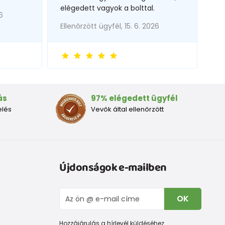
elégedett vagyok a bolttal.
6
Ellenõrzött ügyfél, 15. 6. 2026
ás
97% elégedett ügyfél
elés
Vevők által ellenőrzött
Újdonságok e-mailben
OK
Hozzájárulás a hírlevél küldéséhez