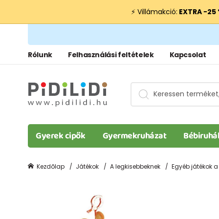
⚡ Villámakció:
EXTRA −25
Rólunk
Felhasználási feltételek
Kapcsolat
Gyerek cipők
Gyermekruházat
Bébiruhá
Kezdõlap
Játékok
A legkisebbeknek
Egyéb játékok a