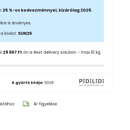
on
25 %-os kedvezménnyel, kizárólag 2026.
kre is érvényes.
 a kódot:
SUN25
ol
29 667 Ft
ön is Best delivery solution - max.10 kg
A gyártó kódja
:
5029
istához
Ár figyelése