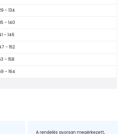
29 - 134
35 - 140
41 - 146
47 - 152
53 - 158
59 - 164
A rendelés gyorsan megérkezett,